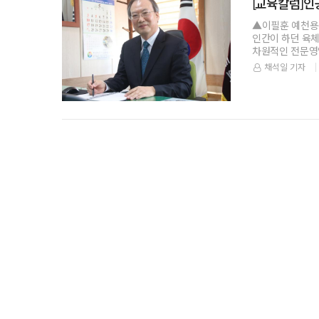
[교육칼럼]인
▲이필훈 예천용
인간이 하던 육체
채석일 기자