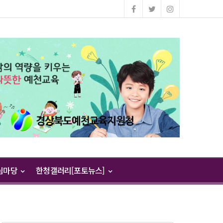
님마당
한청갤러리[포토뉴스]