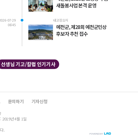
새돌봄사업 본격 운영
2026-07-29
내고장소식
08:45
예천군, 제28회 예천군민상
후보자 추천 접수
선생님 기고/칼럼 인기기사
보
문의하기
기자신청
2
: 2019년4월 1일
다.