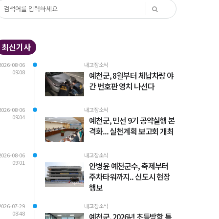
최신기사
2026-08-06
내고장소식
09:08
예천군, 8월부터 체납차량 야
간 번호판 영치 나선다
2026-08-06
내고장소식
09:04
예천군, 민선 9기 공약실행 본
격화... 실천계획 보고회 개최
2026-08-06
내고장소식
09:01
안병윤 예천군수, 축제부터
주차타워까지.. 신도시 현장
행보
2026-07-29
내고장소식
08:48
예천군, 2026년 초등방학 틈