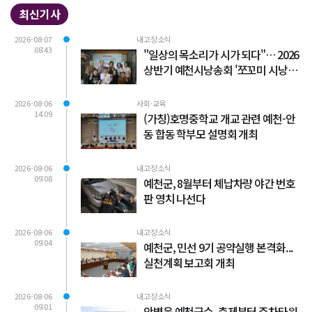
최신기사
2026-08-07
내고장소식
08:43
"일상의 목소리가 시가 되다"… 2026
상반기 예천시낭송회 '쪼꼬미 시낭송
회' 성료
2026-08-06
사회·교육
14:09
(가칭)호명중학교 개교 관련 예천-안
동 합동 학부모 설명회 개최
2026-08-06
내고장소식
09:08
예천군, 8월부터 체납차량 야간 번호
판 영치 나선다
2026-08-06
내고장소식
09:04
예천군, 민선 9기 공약실행 본격화...
실천계획 보고회 개최
2026-08-06
내고장소식
09:01
안병윤 예천군수, 축제부터 주차타워