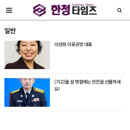
일반
이성희 이꽃공방 대표
(기고)올 설 명절에는 안전을 선물하세
요!