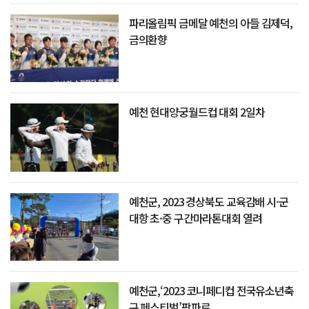
파리올림픽 금메달 예천의 아들 김제덕,
금의환향
예천 현대양궁월드컵 대회 2일차
예천군, 2023 경상북도 교육감배 시·군
대항 초·중 구간마라톤대회 열려
예천군,‘2023 코니페디컵 전국유소년축
구 페스티벌’팡파르