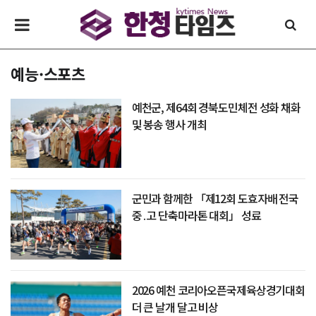
예능·스포츠
예천군, 제64회 경북도민체전 성화 채화
및 봉송 행사 개최
군민과 함께한 「제12회 도효자배 전국
중․고 단축마라톤 대회」 성료
2026 예천 코리아오픈국제육상경기대회
더 큰 날개 달고 비상