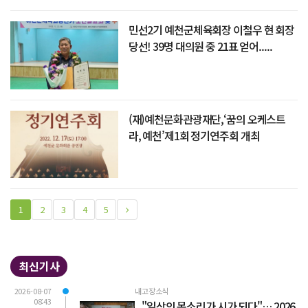
민선2기 예천군체육회장 이철우 현 회장
당선! 39명 대의원 중 21표 얻어.....
(재)예천문화관광재단,‘꿈의 오케스트
라, 예천’제1회 정기연주회 개최
1
2
3
4
5
최신기사
2026-08-07
내고장소식
08:43
"일상의 목소리가 시가 되다"… 2026