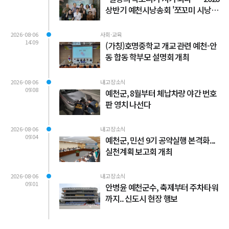
상반기 예천시낭송회 '쪼꼬미 시낭송
회' 성료
2026-08-06
사회·교육
14:09
(가칭)호명중학교 개교 관련 예천-안
동 합동 학부모 설명회 개최
2026-08-06
내고장소식
09:08
예천군, 8월부터 체납차량 야간 번호
판 영치 나선다
2026-08-06
내고장소식
09:04
예천군, 민선 9기 공약실행 본격화...
실천계획 보고회 개최
2026-08-06
내고장소식
09:01
안병윤 예천군수, 축제부터 주차타워
까지.. 신도시 현장 행보