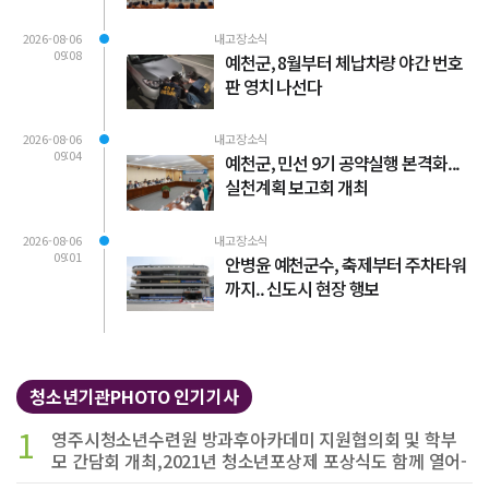
2026-08-06
내고장소식
09:08
예천군, 8월부터 체납차량 야간 번호
판 영치 나선다
2026-08-06
내고장소식
09:04
예천군, 민선 9기 공약실행 본격화...
실천계획 보고회 개최
2026-08-06
내고장소식
09:01
안병윤 예천군수, 축제부터 주차타워
까지.. 신도시 현장 행보
청소년기관PHOTO 인기기사
1
영주시청소년수련원 방과후아카데미 지원협의회 및 학부
모 간담회 개최,2021년 청소년포상제 포상식도 함께 열어-