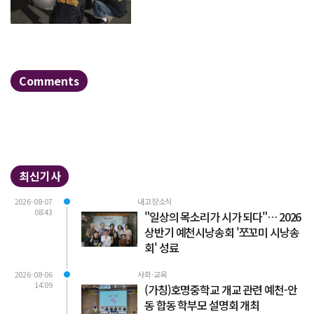
Comments
최신기사
2026-08-07
내고장소식
08:43
"일상의 목소리가 시가 되다"… 2026
상반기 예천시낭송회 '쪼꼬미 시낭송
회' 성료
2026-08-06
사회·교육
14:09
(가칭)호명중학교 개교 관련 예천-안
동 합동 학부모 설명회 개최