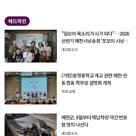
헤드라인
"일상의 목소리가 시가 되다"… 2026
상반기 예천시낭송회 '쪼꼬미 시낭송
회' 성료
내고장소식
(가칭)호명중학교 개교 관련 예천-안
동 합동 학부모 설명회 개최
사회·교육
예천군, 8월부터 체납차량 야간 번호
판 영치 나선다
내고장소식