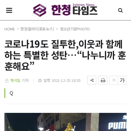
HOME
한청갤러리[포토뉴스]
청소년기관PHOTO
코로나19도 질투한,이웃과 함께
하는 특별한 성탄…“나누니까 훈
훈해요”
채석일
기자
발행 2021-12-25 18:05
Q