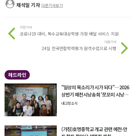
채석일 기자
다른기사보기
이전기사
코로나19 대비, 특수교육대상학생 가정 배달 서비스 지원
다음기사
24일 전국연합학력평가 원격수업으로 시행
헤드라인
"일상의 목소리가 시가 되다"… 2026
상반기 예천시낭송회 '쪼꼬미 시낭송
회' 성료
내고장소식
(가칭)호명중학교 개교 관련 예천-안