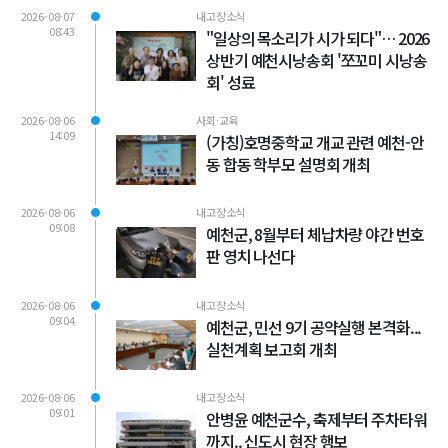
2026-08-07
내고장소식
08:43
"일상의 목소리가 시가 되다"… 2026
상반기 예천시낭송회 '쪼꼬미 시낭송
회' 성료
2026-08-06
사회·교육
14:09
(가칭)호명중학교 개교 관련 예천-안
동 합동 학부모 설명회 개최
2026-08-06
내고장소식
09:08
예천군, 8월부터 체납차량 야간 번호
판 영치 나선다
2026-08-06
내고장소식
09:04
예천군, 민선 9기 공약실행 본격화...
실천계획 보고회 개최
2026-08-06
내고장소식
09:01
안병윤 예천군수, 축제부터 주차타워
까지.. 신도시 현장 행보