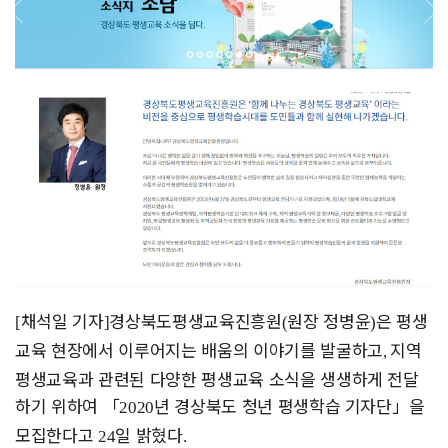
채석일 기자
경상북도평생교육진흥원
원장 정병윤
은 평생
[
]
(
)
교육 현장에서 이루어지는 배움의 이야기를 발굴하고
지역
,
평생교육과 관련된 다양한 평생교육 소식을 생생하게 전달
하기 위하여
「
년 경상북도 청년 평생학습 기자단
」
을
2020
모집한다고
일 밝혔다
24
.