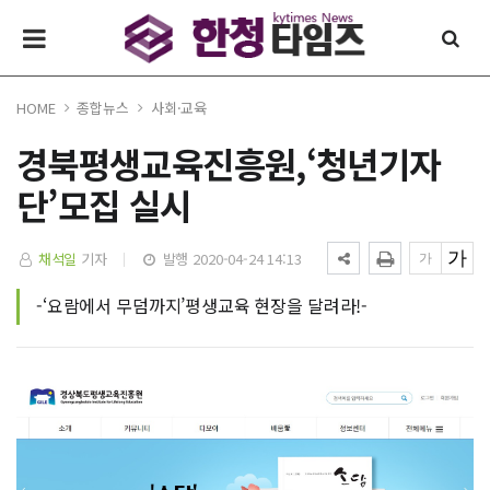
HOME
종합뉴스
사회·교육
경북평생교육진흥원,‘청년기자
단’모집 실시
채석일
기자
발행 2020-04-24 14:13
-‘요람에서 무덤까지’평생교육 현장을 달려라!-