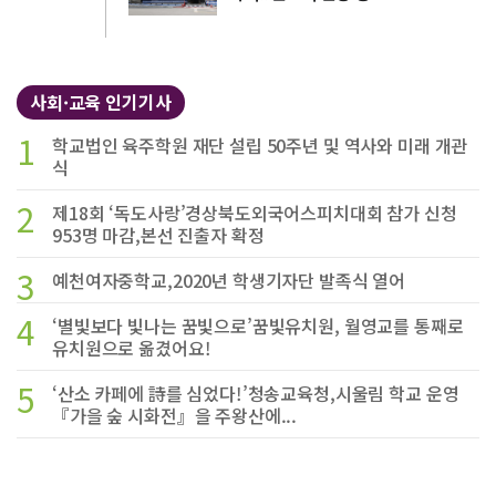
사회·교육 인기기사
1
학교법인 육주학원 재단 설립 50주년 및 역사와 미래 개관
식
2
제18회 ‘독도사랑’경상북도외국어스피치대회 참가 신청
953명 마감,본선 진출자 확정
3
예천여자중학교,2020년 학생기자단 발족식 열어
4
‘별빛보다 빛나는 꿈빛으로’꿈빛유치원, 월영교를 통째로
유치원으로 옮겼어요!
5
‘산소 카페에 詩를 심었다!’청송교육청,시울림 학교 운영
『가을 숲 시화전』을 주왕산에...