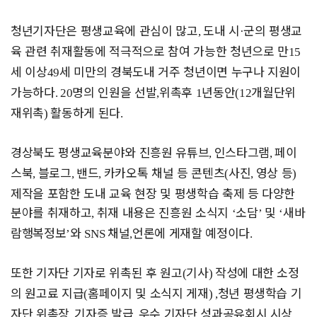
청년기자단은 평생교육에 관심이 많고
도내 시
군의 평생교
,
·
육 관련 취재활동에 적극적으로 참여 가능한 청년으로 만
15
세 이상
세 미만의 경북도내 거주 청년이면 누구나 지원이
49
가능하다
명의 인원을 선발
위촉후
년동안
개월단위
. 20
,
1
(12
재위촉
활동하게 된다
)
.
경상북도 평생교육분야와 진흥원 유튜브
인스타그램
페이
,
,
스북
블로그
밴드
카카오톡 채널 등 콘텐츠
사진
영상 등
,
,
,
(
,
)
제작을 포함한 도내 교육 현장 및 평생학습 축제 등 다양한
분야를 취재하고
취재 내용은 진흥원 소식지
소담
및
새바
,
‘
’
‘
람행복정보
와
채널
언론에 게재할 예정이다
’
SNS
,
.
또한 기자단 기자로 위촉된 후 원고
기사
작성에 대한 소정
(
)
의 원고료 지급
홈페이지 및 소식지 게재
청년 평생학습 기
(
) ,
자단 위촉장
기자증 발급
우수 기자단 성과공유회시 시상
,
,