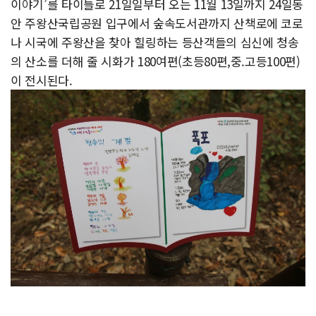
이야기’를 타이틀로 21일일부터 오는 11월 13일까지 24일동
안 주왕산국립공원 입구에서 숲속도서관까지 산책로에 코로
나 시국에 주왕산을 찾아 힐링하는 등산객들의 심신에 청송
의 산소를 더해 줄 시화가 180여편(초등80편,중.고등100편)
이 전시된다.