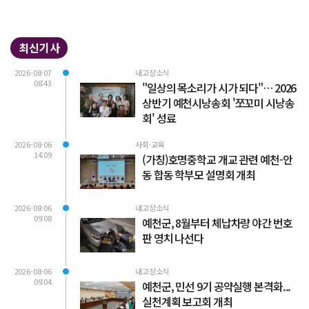
최신기사
2026-08-07
내고장소식
08:43
"일상의 목소리가 시가 되다"… 2026
상반기 예천시낭송회 '쪼꼬미 시낭송
회' 성료
2026-08-06
사회·교육
14:09
(가칭)호명중학교 개교 관련 예천-안
동 합동 학부모 설명회 개최
2026-08-06
내고장소식
09:08
예천군, 8월부터 체납차량 야간 번호
판 영치 나선다
2026-08-06
내고장소식
09:04
예천군, 민선 9기 공약실행 본격화...
실천계획 보고회 개최