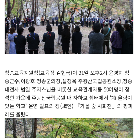
청송교육지원청(교육장 김현국)이 21일 오후2시 윤경희 청
송군수,이광호 청송군의장,설정욱 주왕산국립공원소장,청송
대전사 법일 주지스님을 비롯한 교육관계자등 50여명이 참
석한 가운데 주왕산국립공원 내 자하교 쉼터에서 ‘詩 울림이
있는 학교’ 운영 발표의 장(場인) 『가을 숲 시화전』의 팡파
레를 울렸다.