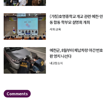
(가칭)호명중학교 개교 관련 예천-안
동 합동 학부모 설명회 개최
사회·교육
예천군, 8월부터 체납차량 야간 번호
판 영치 나선다
내고장소식
Comments