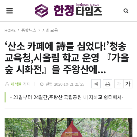
HOME
종합뉴스
사회·교육
‘산소 카페에 詩를 심었다!’청송
교육청,시울림 학교 운영 『가을
숲 시화전』을 주왕산에...
채석일
기자
발행 2020-10-21 21:25
- 21일부터 24일간,주왕산 국립공원 내 자하교 쉼터에서-