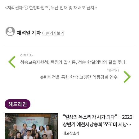
<저작권자 ⓒ 한청타임즈, 무단 전재 및 재배포 금지>
채석일 기자
다른기사보기
이전기사
청송교육지원청; 독립의 밑거름, 청송 항일의병의 길을 쫒다!
다음기사
슈퍼비전을 통한 학습 코칭단 역량강화 연수
헤드라인
"일상의 목소리가 시가 되다"… 2026
상반기 예천시낭송회 '쪼꼬미 시낭송
회' 성료
내고장소식