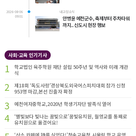
2026-08-06
내고장소식
09:01
안병윤 예천군수, 축제부터 주차타워
까지.. 신도시 현장 행보
사회·교육 인기기사
1
학교법인 육주학원 재단 설립 50주년 및 역사와 미래 개관
식
2
제18회 ‘독도사랑’경상북도외국어스피치대회 참가 신청
953명 마감,본선 진출자 확정
3
예천여자중학교,2020년 학생기자단 발족식 열어
4
‘별빛보다 빛나는 꿈빛으로’꿈빛유치원, 월영교를 통째로
유치원으로 옮겼어요!
‘산소 카페에 詩를 심었다!’청송교육청,시울림 학교 운영