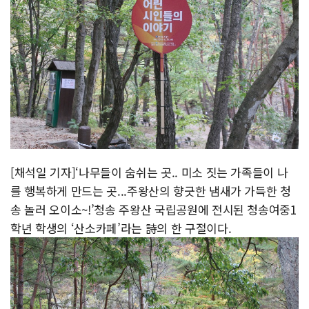
[채석일 기자]‘나무들이 숨쉬는 곳.. 미소 짓는 가족들이 나
를 행복하게 만드는 곳...주왕산의 향긋한 냄새가 가득한 청
송 놀러 오이소~!’청송 주왕산 국립공원에 전시된 청송여중1
학년 학생의 ‘산소카페’라는 詩의 한 구절이다.