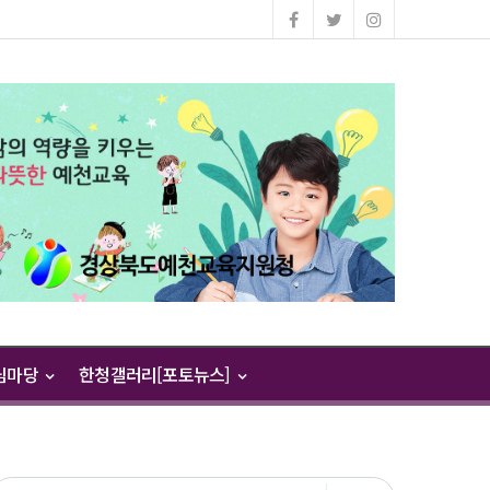
님마당
한청갤러리[포토뉴스]