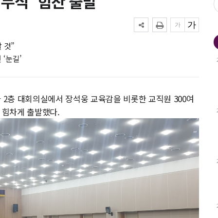
무식 ‘힘찬 출발’
 것”
‘눈길’
 2층 대회의실에서 장석웅 교육감을 비롯한 교직원 300여
 힘차게 출발했다.