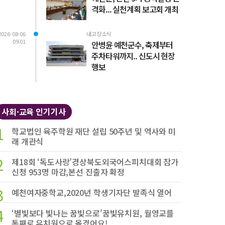
격화... 실천계획 보고회 개최
2026-08-06
내고장소식
09:01
안병윤 예천군수, 축제부터
주차타워까지.. 신도시 현장
행보
사회·교육 인기기사
1
학교법인 육주학원 재단 설립 50주년 및 역사와 미
래 개관식
2
제18회 ‘독도사랑’경상북도외국어스피치대회 참가
신청 953명 마감,본선 진출자 확정
3
예천여자중학교,2020년 학생기자단 발족식 열어
4
‘별빛보다 빛나는 꿈빛으로’꿈빛유치원, 월영교를
통째로 유치원으로 옮겼어요!