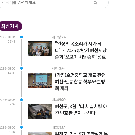
최신기사
2026-08-07
내고장소식
08:43
"일상의 목소리가 시가 되
다"… 2026 상반기 예천시낭
송회 '쪼꼬미 시낭송회' 성료
2026-08-06
사회·교육
14:09
(가칭)호명중학교 개교 관련
예천-안동 합동 학부모 설명
회 개최
2026-08-06
내고장소식
09:08
예천군, 8월부터 체납차량 야
간 번호판 영치 나선다
2026-08-06
내고장소식
09:04
예천군, 민선 9기 공약실행 본