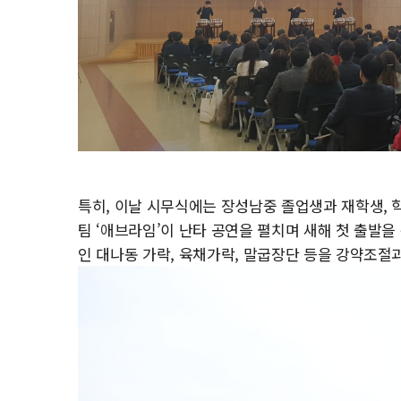
특히, 이날 시무식에는 장성남중 졸업생과 재학생,
팀 ‘애브라임’이 난타 공연을 펼치며 새해 첫 출발을
인 대나동 가락, 육채가락, 말굽장단 등을 강약조절