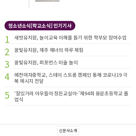
청소년소식[학교소식] 인기기사
1
새벗유치원, 놀이교육 이해를 돕기 위한 학부모 참여수업
2
꿈빛유치원, 제주 해녀의 하루 체험
3
꿈빛유치원, 퍼포먼스 미술 놀이
4
예천여자중학교, 스테이 스트롱 캠페인 통해 코로나19 극
복 메시지 전달
5
‘잘있거라 아우들아 정든교실아-’제94회 용문초등학교 졸
업식
신문사소개