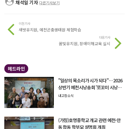
채석일 기자
다른기사보기
이전기사
새벗유치원, 예천곤충생태원 체험학습
다음기사
꿈빛유치원, 장애이해교육 실시
헤드라인
"일상의 목소리가 시가 되다"… 2026
상반기 예천시낭송회 '쪼꼬미 시낭송
회' 성료
내고장소식
(가칭)호명중학교 개교 관련 예천-안
동 합동 학부모 설명회 개최