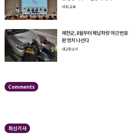
사회·교육
예천군, 8월부터 체납차량 야간 번호
판 영치 나선다
내고장소식
Comments
최신기사