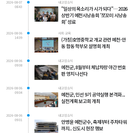
2026-08-07
내고장소식
08:43
"일상의 목소리가 시가 되다"… 2026
상반기 예천시낭송회 '쪼꼬미 시낭송
회' 성료
2026-08-06
사회·교육
14:09
(가칭)호명중학교 개교 관련 예천-안
동 합동 학부모 설명회 개최
2026-08-06
내고장소식
09:08
예천군, 8월부터 체납차량 야간 번호
판 영치 나선다
2026-08-06
내고장소식
09:04
예천군, 민선 9기 공약실행 본격화...
실천계획 보고회 개최
2026-08-06
내고장소식
09:01
안병윤 예천군수, 축제부터 주차타워
까지.. 신도시 현장 행보