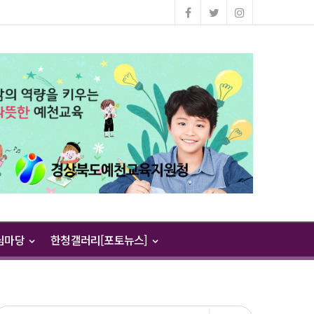
님마당
한청갤러리[포토뉴스]