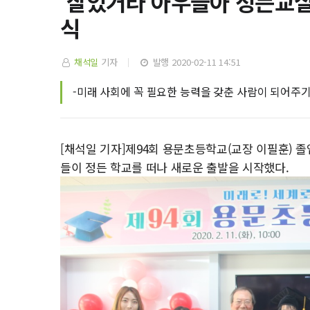
‘잘있거라 아우들아 정든교실
식
채석일
기자
발행 2020-02-11 14:51
-미래 사회에 꼭 필요한 능력을 갖춘 사람이 되어주기
[채석일 기자]제94회 용문초등학교(교장 이필훈) 졸
들이 정든 학교를 떠나 새로운 출발을 시작했다.