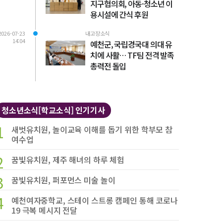
지구협의회, 아동·청소년 이
용시설에 간식 후원
2026-07-23
내고장소식
14:04
예천군, 국립경국대 의대 유
치에 사활… TF팀 전격 발족
총력전 돌입
청소년소식[학교소식] 인기기사
1
새벗유치원, 놀이교육 이해를 돕기 위한 학부모 참
여수업
2
꿈빛유치원, 제주 해녀의 하루 체험
3
꿈빛유치원, 퍼포먼스 미술 놀이
4
예천여자중학교, 스테이 스트롱 캠페인 통해 코로나
19 극복 메시지 전달