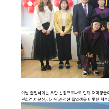
이날 졸업식에는 우한 신종코로나로 인해 재학생들이
권희경,이문찬,김가연,손정현 졸업생을 비롯한 학부