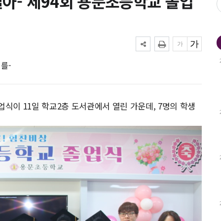
아-’제94회 용문초등학교 졸업
를-
업식이 11일 학교2층 도서관에서 열린 가운데, 7명의 학생