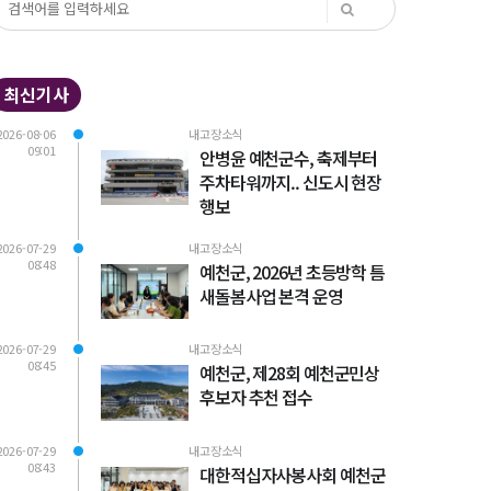
최신기사
2026-08-06
내고장소식
09:01
안병윤 예천군수, 축제부터
주차타워까지.. 신도시 현장
행보
2026-07-29
내고장소식
08:48
예천군, 2026년 초등방학 틈
새돌봄사업 본격 운영
2026-07-29
내고장소식
08:45
예천군, 제28회 예천군민상
후보자 추천 접수
2026-07-29
내고장소식
08:43
대한적십자사봉사회 예천군