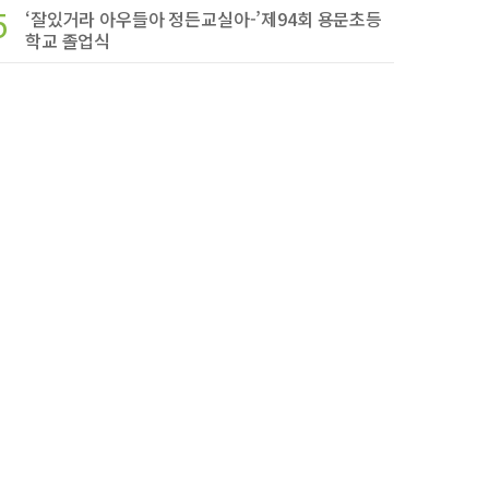
5
‘잘있거라 아우들아 정든교실아-’제94회 용문초등
학교 졸업식