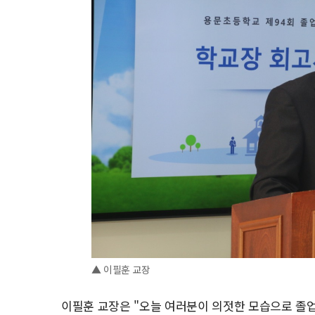
▲ 이필훈 교장
이필훈 교장은 "오늘 여러분이 의젓한 모습으로 졸업