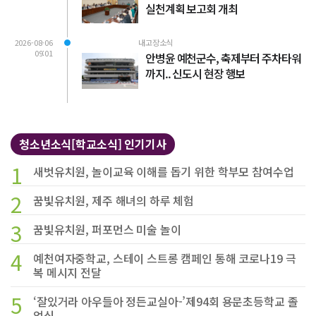
실천계획 보고회 개최
2026-08-06
내고장소식
09:01
안병윤 예천군수, 축제부터 주차타워
까지.. 신도시 현장 행보
청소년소식[학교소식] 인기기사
1
새벗유치원, 놀이교육 이해를 돕기 위한 학부모 참여수업
2
꿈빛유치원, 제주 해녀의 하루 체험
3
꿈빛유치원, 퍼포먼스 미술 놀이
4
예천여자중학교, 스테이 스트롱 캠페인 통해 코로나19 극
복 메시지 전달
5
‘잘있거라 아우들아 정든교실아-’제94회 용문초등학교 졸
업식