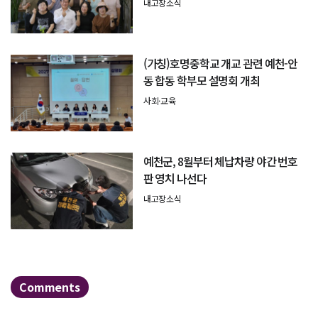
내고장소식
(가칭)호명중학교 개교 관련 예천-안
동 합동 학부모 설명회 개최
사회·교육
예천군, 8월부터 체납차량 야간 번호
판 영치 나선다
내고장소식
Comments