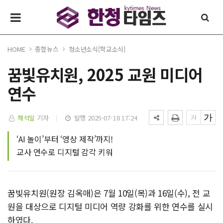
HOME
종합뉴스
청소년소식[학교소식]
꿈빛유치원, 2025 교원 미디어
연수
채석일
기자
발행 2025-07-18 17:24
‘AI 놀이’부터 ‘영상 제작’까지!
교사 연수로 디지털 감각 키워
꿈빛유치원(원장 김옥매)은 7월 10일(목)과 16일(수), 전 교
원을 대상으로 디지털 미디어 역량 강화를 위한 연수를 실시
하였다.