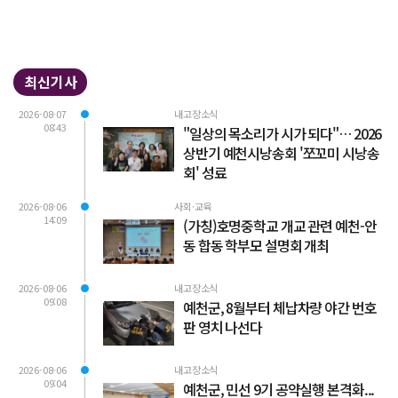
최신기사
2026-08-07
내고장소식
08:43
"일상의 목소리가 시가 되다"… 2026
상반기 예천시낭송회 '쪼꼬미 시낭송
회' 성료
2026-08-06
사회·교육
14:09
(가칭)호명중학교 개교 관련 예천-안
동 합동 학부모 설명회 개최
2026-08-06
내고장소식
09:08
예천군, 8월부터 체납차량 야간 번호
판 영치 나선다
2026-08-06
내고장소식
09:04
예천군, 민선 9기 공약실행 본격화...