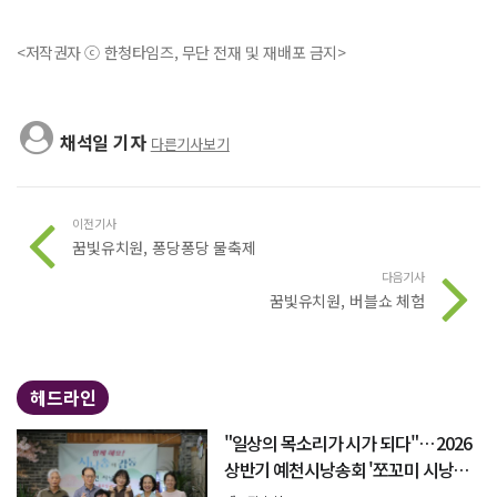
<저작권자 ⓒ 한청타임즈, 무단 전재 및 재배포 금지>
채석일 기자
다른기사보기
이전기사
꿈빛유치원, 퐁당퐁당 물축제
다음기사
꿈빛유치원, 버블쇼 체험
헤드라인
"일상의 목소리가 시가 되다"… 2026
상반기 예천시낭송회 '쪼꼬미 시낭송
회' 성료