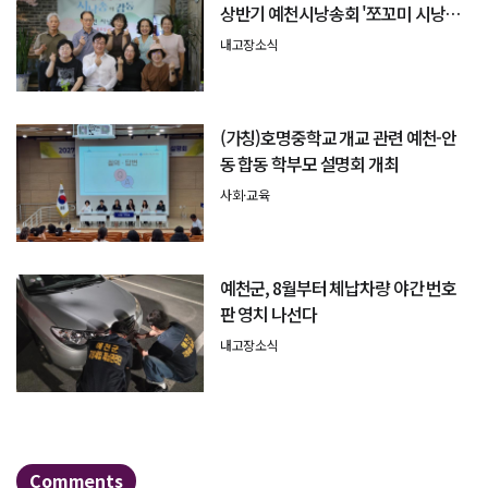
상반기 예천시낭송회 '쪼꼬미 시낭송
회' 성료
내고장소식
(가칭)호명중학교 개교 관련 예천-안
동 합동 학부모 설명회 개최
사회·교육
예천군, 8월부터 체납차량 야간 번호
판 영치 나선다
내고장소식
Comments