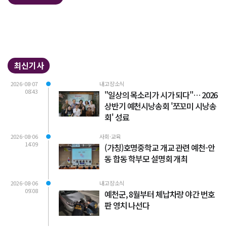
최신기사
2026-08-07
내고장소식
08:43
"일상의 목소리가 시가 되다"… 2026
상반기 예천시낭송회 '쪼꼬미 시낭송
회' 성료
2026-08-06
사회·교육
14:09
(가칭)호명중학교 개교 관련 예천-안
동 합동 학부모 설명회 개최
2026-08-06
내고장소식
09:08
예천군, 8월부터 체납차량 야간 번호
판 영치 나선다