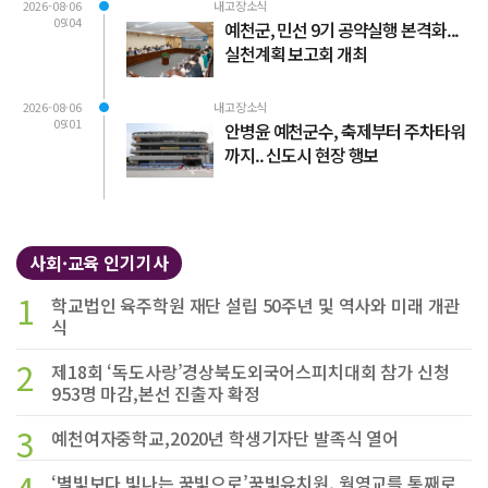
2026-08-06
내고장소식
09:04
예천군, 민선 9기 공약실행 본격화...
실천계획 보고회 개최
2026-08-06
내고장소식
09:01
안병윤 예천군수, 축제부터 주차타워
까지.. 신도시 현장 행보
사회·교육 인기기사
1
학교법인 육주학원 재단 설립 50주년 및 역사와 미래 개관
식
2
제18회 ‘독도사랑’경상북도외국어스피치대회 참가 신청
953명 마감,본선 진출자 확정
3
예천여자중학교,2020년 학생기자단 발족식 열어
4
‘별빛보다 빛나는 꿈빛으로’꿈빛유치원, 월영교를 통째로