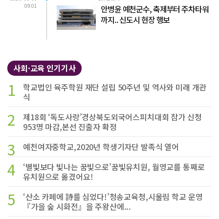
09:01
안병윤 예천군수, 축제부터 주차타워
까지.. 신도시 현장 행보
사회·교육 인기기사
1
학교법인 육주학원 재단 설립 50주년 및 역사와 미래 개관
식
2
제18회 ‘독도사랑’경상북도외국어스피치대회 참가 신청
953명 마감,본선 진출자 확정
3
예천여자중학교,2020년 학생기자단 발족식 열어
4
‘별빛보다 빛나는 꿈빛으로’꿈빛유치원, 월영교를 통째로
유치원으로 옮겼어요!
5
‘산소 카페에 詩를 심었다!’청송교육청,시울림 학교 운영
『가을 숲 시화전』을 주왕산에...