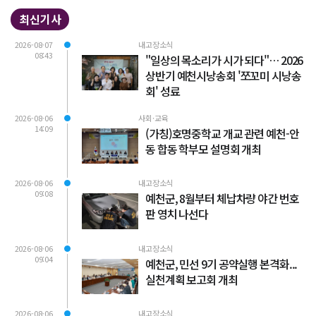
최신기사
2026-08-07
내고장소식
08:43
"일상의 목소리가 시가 되다"… 2026
상반기 예천시낭송회 '쪼꼬미 시낭송
회' 성료
2026-08-06
사회·교육
14:09
(가칭)호명중학교 개교 관련 예천-안
동 합동 학부모 설명회 개최
2026-08-06
내고장소식
09:08
예천군, 8월부터 체납차량 야간 번호
판 영치 나선다
2026-08-06
내고장소식
09:04
예천군, 민선 9기 공약실행 본격화...
실천계획 보고회 개최
2026-08-06
내고장소식