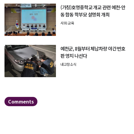
(가칭)호명중학교 개교 관련 예천-안
동 합동 학부모 설명회 개최
사회·교육
예천군, 8월부터 체납차량 야간 번호
판 영치 나선다
내고장소식
Comments