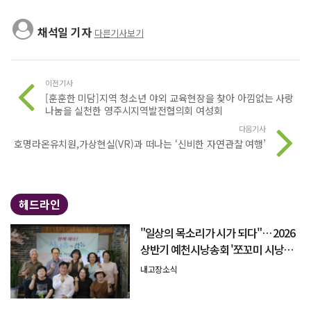
채석일 기자
다른기사보기
이전기사
[훈훈한 미담]지역 청소년 야외 교육현장을 찾아 아낌없는 사랑
나눔을 실천한 영주시지역발전협의회 여성회
다음기사
호명라온유치원,가상현실(VR)과 떠나는 ‘신비한 자연관찰 여행’
헤드라인
"일상의 목소리가 시가 되다"… 2026
상반기 예천시낭송회 '쪼꼬미 시낭송
회' 성료
내고장소식