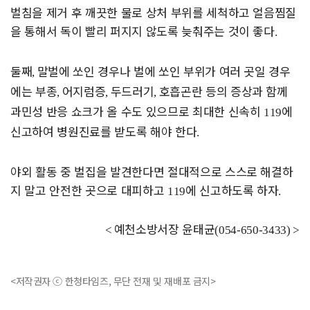
벌침을 제거 후 깨끗한 물로 상처 부위를 세척하고 얼음찜질
을 통해서 독이 빨리 퍼지지 않도록 늦춰주는 것이 좋다
.
둘째
말벌에 쏘인 경우나 벌에 쏘인 부위가 여러 곳일 경우
,
에는 부종
어지럼증
두드러기
호흡곤란 등의 증상과 함께
,
,
,
과민성 반응 쇼크가 올 수도 있으므로 최대한 신속히
에
119
신고하여 병원진료를 받도록 해야 한다
.
야외 활동 중 벌집을 발견한다면 절대적으로 스스로 해결하
지 말고 안전한 곳으로 대피하고
에 신고하도록 하자
119
.
예천소방서장 윤태균
<
(054-650-3433) >
<저작권자 ⓒ 한청타임즈, 무단 전재 및 재배포 금지>