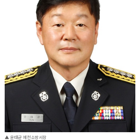
▲ 윤태균 예천소방서장