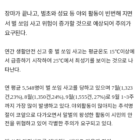
장마가 끝나고
벌초와 성묘 등 야외 활동이 빈번해 지면
,
서 벌 쏘임 사고 위험이 증가할 것으로 예상되어 주의가
요구된다
.
연간 생활안전 신고 중 벌 쏘임 사고는 평균온도
℃
이상에
15
서 급증하기 시작하여
℃
에서 최성기를 보이는 것으로 나
25
타난다
.
연 평균
명이 벌 쏘임 사고를 당하고 있으며
월
5,548
7
(1,323
건
월
건
월
건
로
월
주
,23%), 8
(1,350
,24%), 9
(1,555
, 27%)
9
1~3
까지 가장 많이 발생하고 있다
야외활동이 많아지는 추석명
.
절이 코앞으로 다가오면서 말벌의 왕성한 활동이 시민의 안
전을 위협하고 있어 각별한 주의가 요구되고 있다
.