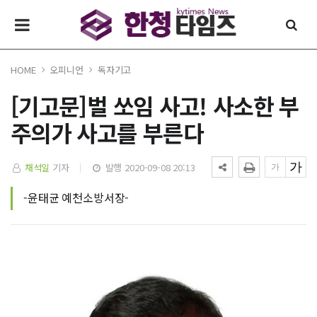
HOME
오피니언
독자기고
[기고문]벌 쏘임 사고! 사소한 부
주의가 사고를 부른다
채석일
기자
발행 2020-09-08 20:13
-윤태균 예천소방서장-