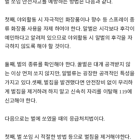
벌 쏘임 안전사고를 예방하는 방법은 다음과 같다
.
첫째
야외활동 시 자극적인 화장품이나 향수 등 스프레이 종
,
류 화장품 사용을 자제 하여야 한다
말벌은 시각보다 후각이
.
예민하다고 알려져 있으므로 야외활동 시 말벌의 후각을 자
극하지 않도록 해야 할 것이다
.
둘째
벌의 종류를 확인해야 한다
꿀벌은 대개 공격받지 않
,
.
는 이상 먼저 쏘지 않지만
말벌류는 굉장한 공격적인 특성을
,
가지고 있다
셋째
벌집을 발견했다면 안전장비 없이 무리하
.
,
게 벌집을 제거하려 하지 말고 신속히 자리를 이탈해
에
119
신고해야 한다
.
다음으로는 벌에 쏘였을 때의 응급처치법이다
.
첫째
벌 쏘임 시 적절한 방법 등으로 벌침을 제거해야한다
,
.