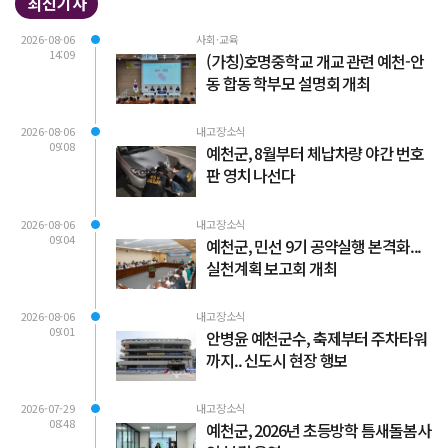
최신기사
2026-08-06
사회·교육
14:09
(가칭)호명중학교 개교 관련 예천-안
동 합동 학부모 설명회 개최
2026-08-06
내고장소식
09:08
예천군, 8월부터 체납차량 야간 번호
판 영치 나선다
2026-08-06
내고장소식
09:04
예천군, 민선 9기 공약실행 본격화...
실천계획 보고회 개최
2026-08-06
내고장소식
09:01
안병윤 예천군수, 축제부터 주차타워
까지.. 신도시 현장 행보
2026-07-29
내고장소식
08:48
예천군, 2026년 초등방학 틈새돌봄사