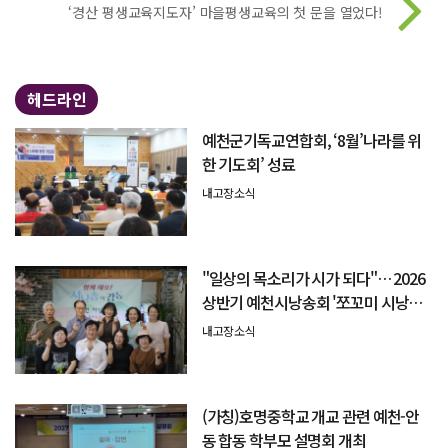
‘경산 평생교육지도자’ 마을평생교육의 첫 문을 열었다!
헤드라인
예천군기독교연합회, ‘8월’나라를 위
한 기도회’ 성료
내고장소식
"일상의 목소리가 시가 되다"… 2026
상반기 예천시낭송회 '쪼꼬미 시낭송
회' 성료
내고장소식
(가칭)호명중학교 개교 관련 예천-안
동 합동 학부모 설명회 개최