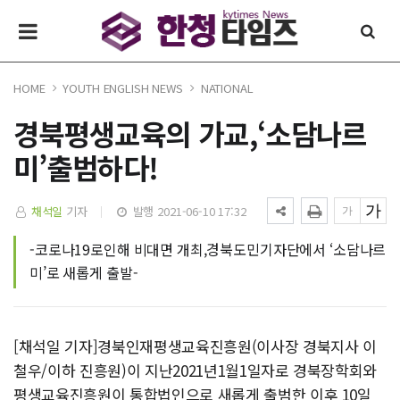
HOME
YOUTH ENGLISH NEWS
NATIONAL
경북평생교육의 가교,‘소담나르
미’출범하다!
채석일
기자
발행 2021-06-10 17:32
-코로나19로인해 비대면 개최,경북도민기자단에서 ‘소담나르
미’로 새롭게 출발-
[채석일 기자]경북인재평생교육진흥원(이사장 경북지사 이
철우/이하 진흥원)이 지난2021년1월1일자로 경북장학회와
평생교육진흥원이 통합법인으로 새롭게 출범한 이후 10일