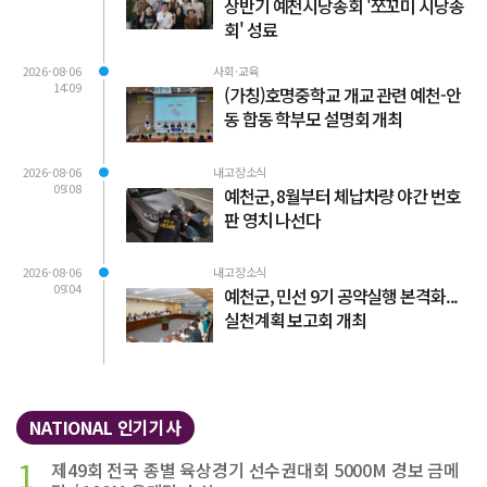
상반기 예천시낭송회 '쪼꼬미 시낭송
회' 성료
2026-08-06
사회·교육
14:09
(가칭)호명중학교 개교 관련 예천-안
동 합동 학부모 설명회 개최
2026-08-06
내고장소식
09:08
예천군, 8월부터 체납차량 야간 번호
판 영치 나선다
2026-08-06
내고장소식
09:04
예천군, 민선 9기 공약실행 본격화...
실천계획 보고회 개최
NATIONAL 인기기사
1
제49회 전국 종별 육상경기 선수권대회 5000M 경보 금메