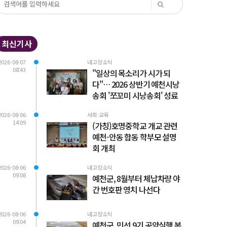
최신기사
2026-08-07
내고장소식
08:43
"일상의 목소리가 시가 되
다"… 2026 상반기 예천시낭
송회 '쪼꼬미 시낭송회' 성료
2026-08-06
사회·교육
14:09
(가칭)호명중학교 개교 관련
예천-안동 합동 학부모 설명
회 개최
2026-08-06
내고장소식
09:08
예천군, 8월부터 체납차량 야
간 번호판 영치 나선다
2026-08-06
내고장소식
09:04
예천군, 민선 9기 공약실행 본