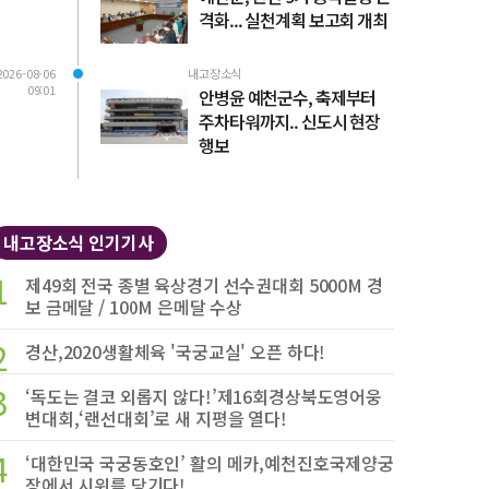
격화... 실천계획 보고회 개최
2026-08-06
내고장소식
09:01
안병윤 예천군수, 축제부터
주차타워까지.. 신도시 현장
행보
내고장소식 인기기사
1
제49회 전국 종별 육상경기 선수권대회 5000M 경
보 금메달 / 100M 은메달 수상
2
경산,2020생활체육 '국궁교실' 오픈 하다!
3
‘독도는 결코 외롭지 않다!’제16회경상북도영어웅
변대회,‘랜선대회’로 새 지평을 열다!
4
‘대한민국 국궁동호인’ 활의 메카,예천진호국제양궁
장에서 시위를 당기다!