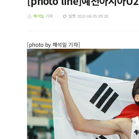
[photo line]예천아시
채석일
기자
발행 2023-06-05 09:28
[photo by 채석일 기자]