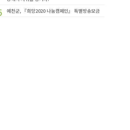
5
예천군, 『희망2020 나눔캠페인』 특별방송모금