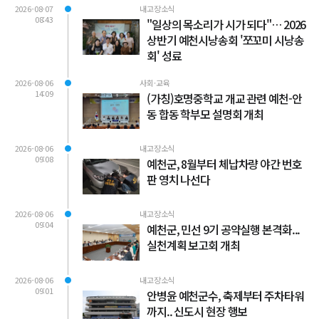
2026-08-07
내고장소식
08:43
"일상의 목소리가 시가 되다"… 2026
상반기 예천시낭송회 '쪼꼬미 시낭송
회' 성료
2026-08-06
사회·교육
14:09
(가칭)호명중학교 개교 관련 예천-안
동 합동 학부모 설명회 개최
2026-08-06
내고장소식
09:08
예천군, 8월부터 체납차량 야간 번호
판 영치 나선다
2026-08-06
내고장소식
09:04
예천군, 민선 9기 공약실행 본격화...
실천계획 보고회 개최
2026-08-06
내고장소식
09:01
안병윤 예천군수, 축제부터 주차타워
까지.. 신도시 현장 행보