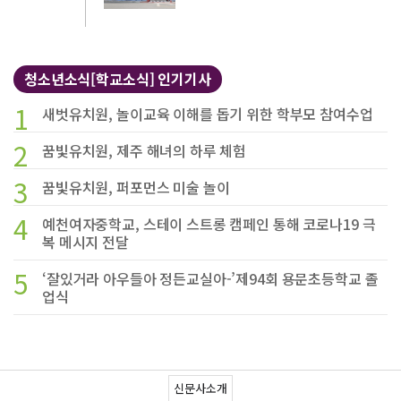
청소년소식[학교소식] 인기기사
1
새벗유치원, 놀이교육 이해를 돕기 위한 학부모 참여수업
2
꿈빛유치원, 제주 해녀의 하루 체험
3
꿈빛유치원, 퍼포먼스 미술 놀이
4
예천여자중학교, 스테이 스트롱 캠페인 통해 코로나19 극
복 메시지 전달
5
‘잘있거라 아우들아 정든교실아-’제94회 용문초등학교 졸
업식
신문사소개