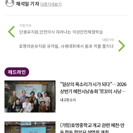
채석일 기자
다른기사보기
이전기사
단샘유치원,안전의식 자라나는 의성안전체험학습
다음기사
호명라온유치원 유아들, 사생대회에서 꿈과 끼를 펼치다
헤드라인
"일상의 목소리가 시가 되다"… 2026
상반기 예천시낭송회 '쪼꼬미 시낭송
회' 성료
내고장소식
(가칭)호명중학교 개교 관련 예천-안
동 합동 학부모 설명회 개최