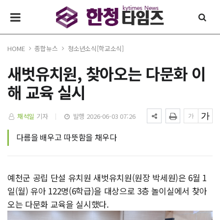
HOME
종합뉴스
청소년소식[학교소식]
새벗유치원, 찾아오는 다문화 이
해 교육 실시
채석일
기자
발행 2026-06-03 07:26
다름을 배우고 따뜻함을 채우다
예천군 공립 단설 유치원 새벗유치원(원장 박세원)은 6월 1
일(월) 유아 122명(6학급)을 대상으로 3층 놀이실에서 찾아
오는 다문화 교육을 실시했다.