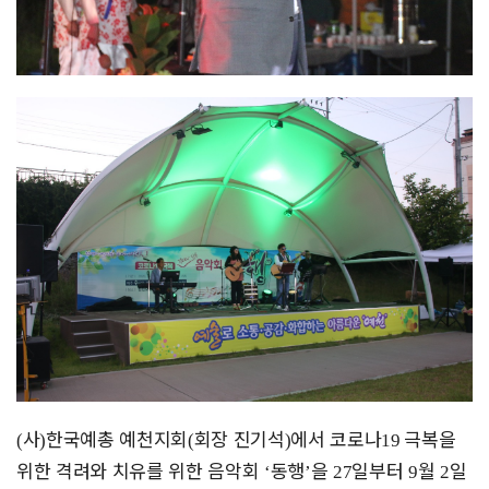
사
한국예총 예천지회
회장 진기석
에서 코로나
극복을
(
)
(
)
19
위한
격려와 치유를 위한 음악회
동행
을
일부터
월
일
‘
’
27
9
2