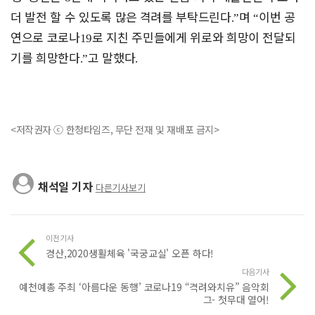
더 발전 할 수 있도록 많은
격려를 부탁드린다
며
이번 공
.”
“
연으로 코로나
로 지친 주민들에게 위로와 희망이 전달되
19
기를 희망한다
고 말했다
.”
.
<저작권자 ⓒ 한청타임즈, 무단 전재 및 재배포 금지>
채석일 기자
다른기사보기
이전기사
경산,2020생활체육 '국궁교실' 오픈 하다!
다음기사
예천예총 주최 ‘아름다운 동행’ 코로나19 “격려와치유” 음악회
그- 첫무대 열어!