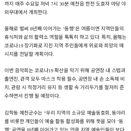
까지 매주 수요일
저녁
시
분 예천읍 한천 도효자 마당 야
7
30
외무대에서 개최한다
.
올해로 벌써
년째 이어가는
동행
은 여름이면 지역민들의
8
‘
’
휴식처와
삶의 활력소 역할을 톡톡히 하고 있다
특히
올해는
.
,
코로나
장기화로
지친 지역 주민들에게 위로와 희망의 메
19
시지를 전달할 계획이다
.
이번 음악회는 코로나
확산을 막기 위해 공연장 내 스텝과
19
출연진
관객 모두 마스크 착용 필수
공연장 내 손 소독제 비
,
,
치
관람 시 적정
거리 유지 등 생활 속 거리두기를 철저히 준
,
수하면서 진행 될 예정이다
.
김학동 예천군수는
우리 지역의 소규모 예술동호회
동아리
“
,
를 비롯한
개인들이 예술 활동 활성화를 위해 뜻을 모아
동
‘
행
공연을
년째
이어가고 있는 만큼 지역 예술인들이 보다
’
8