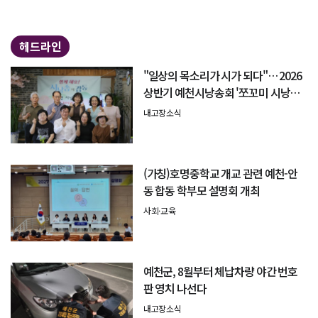
헤드라인
"일상의 목소리가 시가 되다"… 2026
상반기 예천시낭송회 '쪼꼬미 시낭송
회' 성료
내고장소식
(가칭)호명중학교 개교 관련 예천-안
동 합동 학부모 설명회 개최
사회·교육
예천군, 8월부터 체납차량 야간 번호
판 영치 나선다
내고장소식