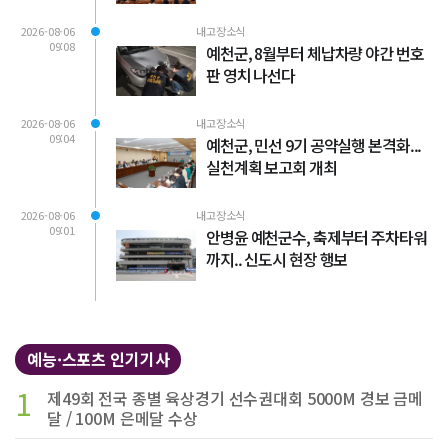
2026-08-06
내고장소식
09:08
예천군, 8월부터 체납차량 야간 번호
판 영치 나선다
2026-08-06
내고장소식
09:04
예천군, 민선 9기 공약실행 본격화...
실천계획 보고회 개최
2026-08-06
내고장소식
09:01
안병윤 예천군수, 축제부터 주차타워
까지.. 신도시 현장 행보
예능·스포츠 인기기사
1
제49회 전국 종별 육상경기 선수권대회 5000M 경보 금메
달 / 100M 은메달 수상