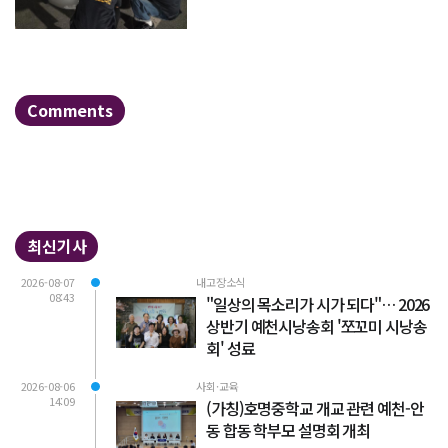
Comments
최신기사
2026-08-07
내고장소식
08:43
"일상의 목소리가 시가 되다"… 2026
상반기 예천시낭송회 '쪼꼬미 시낭송
회' 성료
2026-08-06
사회·교육
14:09
(가칭)호명중학교 개교 관련 예천-안
동 합동 학부모 설명회 개최