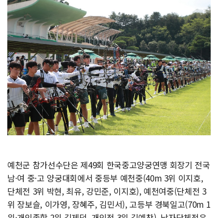
예천군 참가선수단은 제49회 한국중고양궁연맹 회장기 전국
남·여 중·고 양궁대회에서 중등부 예천중(40m 3위 이지호,
단체전 3위 박현, 최유, 강민준, 이지호), 예천여중(단체전 3
위 장보슬, 이가영, 장혜주, 김민서), 고등부 경북일고(70m 1
위·개인종합 2위 김제덕, 개인전 3위 김예찬), 남자단체전은