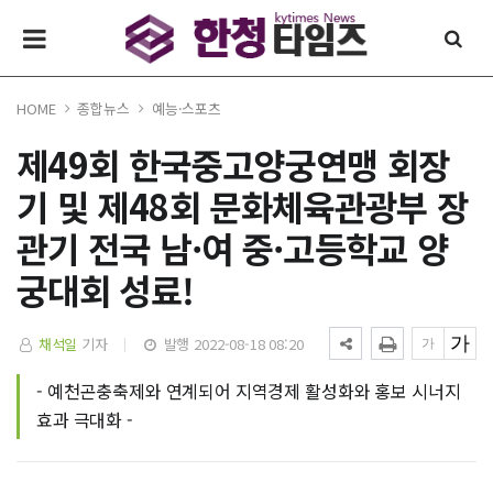
HOME
종합뉴스
예능·스포츠
제49회 한국중고양궁연맹 회장
기 및 제48회 문화체육관광부 장
관기 전국 남·여 중·고등학교 양
궁대회 성료!
채석일
기자
발행 2022-08-18 08:20
- 예천곤충축제와 연계되어 지역경제 활성화와 홍보 시너지
효과 극대화 -