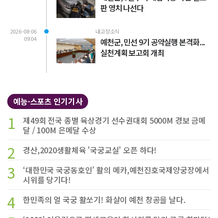
판 영치 나선다
2026-08-06
내고장소식
09:04
예천군, 민선 9기 공약실행 본격화...
실천계획 보고회 개최
예능·스포츠 인기기사
1
제49회 전국 종별 육상경기 선수권대회 5000M 경보 금메
달 / 100M 은메달 수상
2
경산,2020생활체육 '국궁교실' 오픈 하다!
3
‘대한민국 국궁동호인’ 활의 메카,예천진호국제양궁장에서
시위를 당기다!
4
한민족의 얼 국궁 활쏘기! 화살이 예천 창공을 날다.