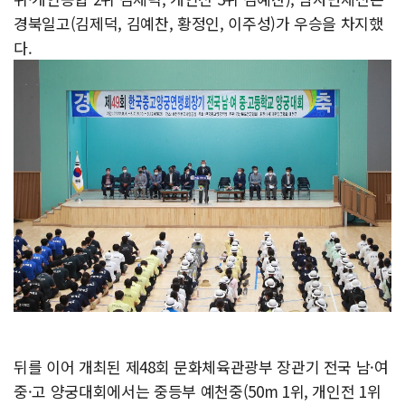
경북일고(김제덕, 김예찬, 황정인, 이주성)가 우승을 차지했
다.
뒤를 이어 개최된 제48회 문화체육관광부 장관기 전국 남·여
중·고 양궁대회에서는 중등부 예천중(50m 1위, 개인전 1위