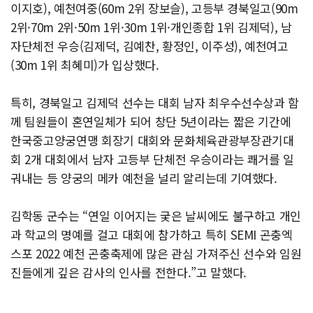
이지호), 예천여중(60m 2위 장보슬), 고등부 경북일고(90m
2위·70m 2위·50m 1위·30m 1위·개인종합 1위 김제덕), 남
자단체전 우승(김제덕, 김예찬, 황정인, 이주성), 예천여고
(30m 1위 최혜미)가 입상했다.
특히, 경북일고 김제덕 선수는 대회 남자 최우수선수상과 함
께 팀원들이 혼연일체가 되어 창단 5년이라는 짧은 기간에
한국중고양궁연맹 회장기 대회와 문화체육관광부장관기대
회 2개 대회에서 남자 고등부 단체전 우승이라는 쾌거를 일
궈내는 등 양궁의 메카 예천을 널리 알리는데 기여했다.
김학동 군수는 “연일 이어지는 궂은 날씨에도 불구하고 개인
과 학교의 명예를 걸고 대회에 참가하고 특히 SEMI 곤충엑
스포 2022 예천 곤충축제에 많은 관심 가져주신 선수와 임원
진들에게 깊은 감사의 인사를 전한다.”고 말했다.