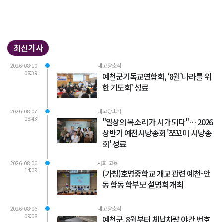
최신기사
2026-08-10
내고장소식
08:39
예천군기독교연합회, ‘8월’나라를 위
한 기도회’ 성료
2026-08-07
내고장소식
08:43
"일상의 목소리가 시가 되다"… 2026
상반기 예천시낭송회 '쪼꼬미 시낭송
회' 성료
2026-08-06
사회·교육
14:09
(가칭)호명중학교 개교 관련 예천-안
동 합동 학부모 설명회 개최
2026-08-06
내고장소식
09:08
예천군, 8월부터 체납차량 야간 번호