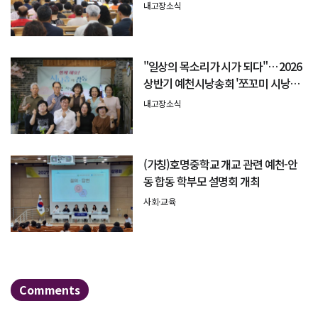
내고장소식
"일상의 목소리가 시가 되다"… 2026
상반기 예천시낭송회 '쪼꼬미 시낭송
회' 성료
내고장소식
(가칭)호명중학교 개교 관련 예천-안
동 합동 학부모 설명회 개최
사회·교육
Comments