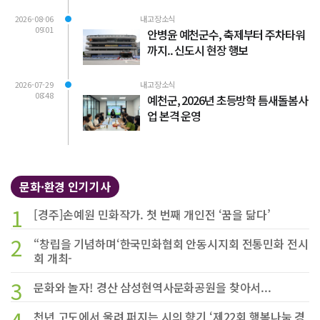
2026-08-06
내고장소식
09:01
안병윤 예천군수, 축제부터 주차타워
까지.. 신도시 현장 행보
2026-07-29
내고장소식
08:48
예천군, 2026년 초등방학 틈새돌봄사
업 본격 운영
문화·환경 인기기사
1
[경주]손예원 민화작가. 첫 번째 개인전 ‘꿈을 닮다’
2
“창립을 기념하며‘한국민화협회 안동시지회 전통민화 전시
회 개최-
3
문화와 놀자! 경산 삼성현역사문화공원을 찾아서...
천년 고도에서 울려 퍼지는 시의 향기 ‘제22회 행복나눔 경