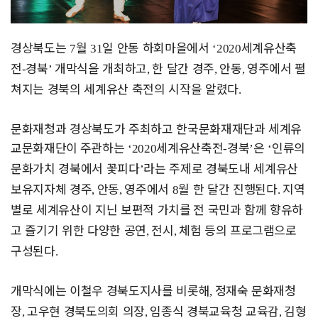
경상북도는
월
일 안동 하회마을에서
세계유산축
7
31
‘2020
전
경북
개막식을 개최하고
한 달간 경주
안동
영주에서 펼
-
’
,
,
,
쳐지는 경북의 세계유산 축전의 시작을 알렸다
.
문화재청과 경상북도가 주최하고 한국문화재재단과 세계유
교문화재단이
주관하는
세계유산축전
경북
은
인류의
‘2020
-
’
‘
문화가치 경북에서 꽃피다
라는 주제로 경북도내 세계유산
’
보유지자체 경주
안동
영주
에서
월 한 달간 진행된다
지역
,
,
8
.
별로 세계유산이 지닌 보편적 가치를
전 국민과 함께 향유하
고 즐기기 위한 다양한 공연
전시
체험 등의 프로그램으로
,
,
구성된다
.
개막식에는 이철우 경북도지사를 비롯해
정재숙 문화재청
,
장
고우현 경북도의회 의장
임종식 경북교육청 교육감
김형
,
,
,