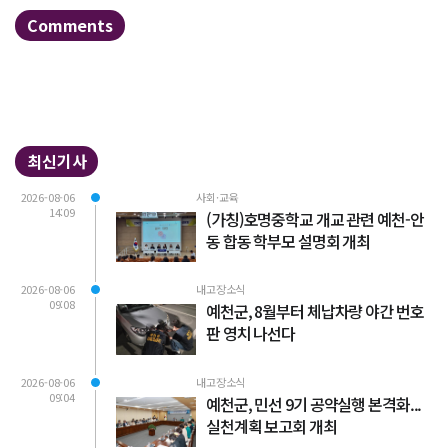
Comments
최신기사
2026-08-06
사회·교육
14:09
(가칭)호명중학교 개교 관련 예천-안
동 합동 학부모 설명회 개최
2026-08-06
내고장소식
09:08
예천군, 8월부터 체납차량 야간 번호
판 영치 나선다
2026-08-06
내고장소식
09:04
예천군, 민선 9기 공약실행 본격화...
실천계획 보고회 개최