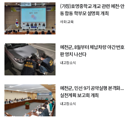
(가칭)호명중학교 개교 관련 예천-안
동 합동 학부모 설명회 개최
사회·교육
예천군, 8월부터 체납차량 야간 번호
판 영치 나선다
내고장소식
예천군, 민선 9기 공약실행 본격화...
실천계획 보고회 개최
내고장소식