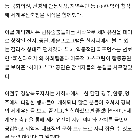
동 국회의원
권영세 안동시장
지역주민 등
여명이 참석
,
,
800
해 세계유산축전을 시작을 함께했다
.
이날 개막행사는 선유줄불놀이를 시작으로 세계유산을 테마
로 창작된
전시
공연
예술프로그램을 한자리에서 볼 수 있
,
,
는 갈라쇼 형태로 펼쳐
졌다
특히
역동적인 퍼포먼스를 선보
.
,
인
新
신라오기
와 하회탈춤과
이국적 마스크팀이 합동공연
‘
’
을 보여준
하이마스크
공연은 참석자들의 눈길을 사로잡았
‘
’
다
.
이철우 경상북도지사는 개회사에서
한 달간 경주
안동
영
“
,
,
주에서
다양한 행사들이 개최되니 많은 분들이 오셔서 경북
의 세계유산을 보고
즐기고
체험하셨으면 좋겠다
라며
세
,
,
”
, “
계유산축전을 통해 세계유산이
지닌 의미와 가치를 국민이
공감하고 지역의 대표적인 문화 브랜드로 자리 잡을 수 있도
록 노력 하겠다
고 말했다
”
.