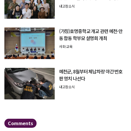
회' 성료
내고장소식
(가칭)호명중학교 개교 관련 예천-안
동 합동 학부모 설명회 개최
사회·교육
예천군, 8월부터 체납차량 야간 번호
판 영치 나선다
내고장소식
Comments