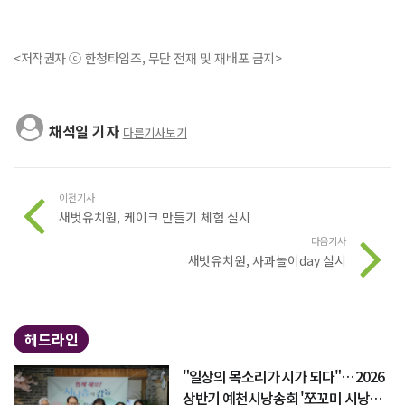
<저작권자 ⓒ 한청타임즈, 무단 전재 및 재배포 금지>
채석일 기자
다른기사보기
이전기사
새벗유치원, 케이크 만들기 체험 실시
다음기사
새벗유치원, 사과놀이day 실시
헤드라인
"일상의 목소리가 시가 되다"… 2026
상반기 예천시낭송회 '쪼꼬미 시낭송