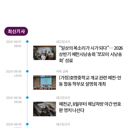
최신기사
2026-08-07
내고장소식
08:43
"일상의 목소리가 시가 되다"… 2026
상반기 예천시낭송회 '쪼꼬미 시낭송
회' 성료
2026-08-06
사회·교육
14:09
(가칭)호명중학교 개교 관련 예천-안
동 합동 학부모 설명회 개최
2026-08-06
내고장소식
09:08
예천군, 8월부터 체납차량 야간 번호
판 영치 나선다
2026-08-06
내고장소식