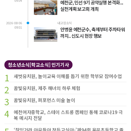
09:04
예천군, 민선 9기 공약실행 본격화...
실천계획 보고회 개최
2026-08-06
내고장소식
09:01
안병윤 예천군수, 축제부터 주차타워
까지.. 신도시 현장 행보
청소년소식[학교소식] 인기기사
1
새벗유치원, 놀이교육 이해를 돕기 위한 학부모 참여수업
2
꿈빛유치원, 제주 해녀의 하루 체험
3
꿈빛유치원, 퍼포먼스 미술 놀이
4
예천여자중학교, 스테이 스트롱 캠페인 통해 코로나19 극
복 메시지 전달
‘잘있거라 아우들아 정든교실아-’제94회 용문초등학교 졸