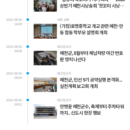
상반기 예천시낭송회 '쪼꼬미 시낭송
회' 성료
2026-08-06
사회·교육
14:09
(가칭)호명중학교 개교 관련 예천-안
동 합동 학부모 설명회 개최
2026-08-06
내고장소식
09:08
예천군, 8월부터 체납차량 야간 번호
판 영치 나선다
2026-08-06
내고장소식
09:04
예천군, 민선 9기 공약실행 본격화...
실천계획 보고회 개최
2026-08-06
내고장소식
09:01
안병윤 예천군수, 축제부터 주차타워
까지.. 신도시 현장 행보