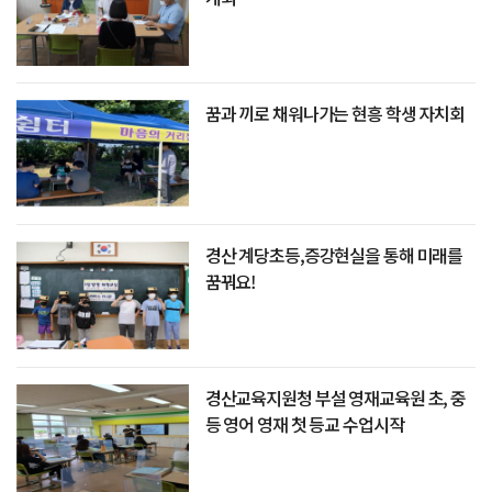
꿈과 끼로 채워나가는 현흥 학생 자치회
경산 계당초등,증강현실을 통해 미래를
꿈꿔요!
경산교육지원청 부설 영재교육원 초, 중
등 영어 영재 첫 등교 수업시작