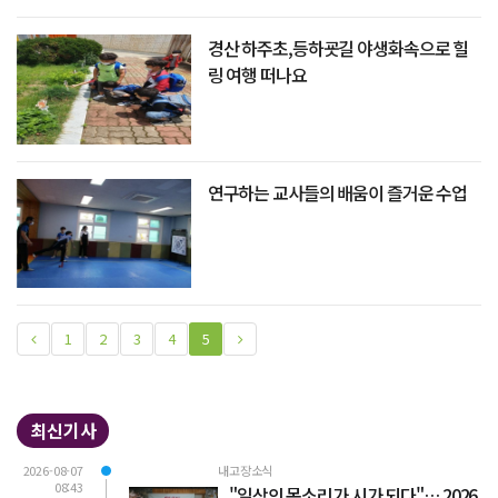
경산 하주초,등하굣길 야생화속으로 힐
링 여행 떠나요
연구하는 교사들의 배움이 즐거운 수업
1
2
3
4
5
최신기사
2026-08-07
내고장소식
08:43
"일상의 목소리가 시가 되다"… 2026