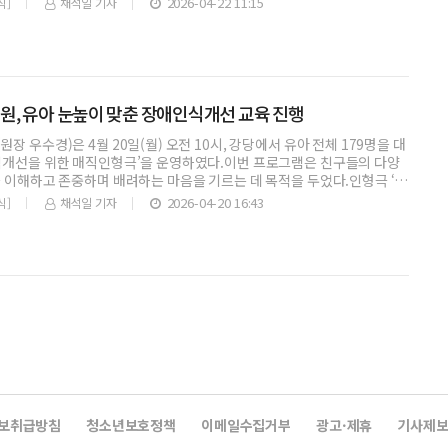
2026-04-22 11:15
식]
채석일 기자
, 유아 눈높이 맞춘 장애인식개선 교육 진행
장 우수경)은 4월 20일(월) 오전 10시, 강당에서 유아 전체 179명을 대
식개선을 위한 매직인형극’을 운영하였다.이번 프로그램은 친구들의 다양
 이해하고 존중하며 배려하는 마음을 기르는 데 목적을 두었다.인형극 ‘달
2026-04-20 16:43
식]
채석일 기자
보취급방침
청소년보호정책
이메일수집거부
광고·제휴
기사제