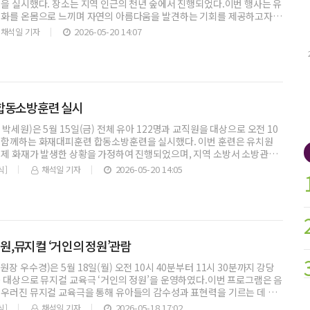
을 실시했다. 장소는 지역 인근의 천년 숲에서 진행되었다.이번 행사는 유
변화를 온몸으로 느끼며 자연의 아름다움을 발견하는 기회를 제공하고자
2026-05-20 14:07
채석일 기자
합동소방훈련 실시
박세원)은 5월 15일(금) 전체 유아 122명과 교직원을 대상으로 오전 10
 함께하는 화재대피훈련 합동소방훈련을 실시했다. 이번 훈련은 유치원
실제 화재가 발생한 상황을 가정하여 진행되었으며, 지역 소방서 소방관들
2026-05-20 14:05
식]
채석일 기자
,뮤지컬 ‘거인의 정원’관람
장 우수경)은 5월 18일(월) 오전 10시 40분부터 11시 30분까지 강당
 대상으로 뮤지컬 교육극 ‘거인의 정원’을 운영하였다.이번 프로그램은 음
어우러진 뮤지컬 교육극을 통해 유아들의 감수성과 표현력을 기르는 데 중
2026-05-18 17:02
식]
채석일 기자