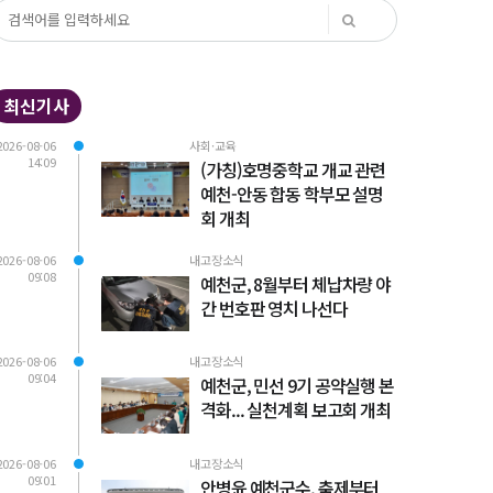
최신기사
2026-08-06
사회·교육
14:09
(가칭)호명중학교 개교 관련
예천-안동 합동 학부모 설명
회 개최
2026-08-06
내고장소식
09:08
예천군, 8월부터 체납차량 야
간 번호판 영치 나선다
2026-08-06
내고장소식
09:04
예천군, 민선 9기 공약실행 본
격화... 실천계획 보고회 개최
2026-08-06
내고장소식
09:01
안병윤 예천군수, 축제부터