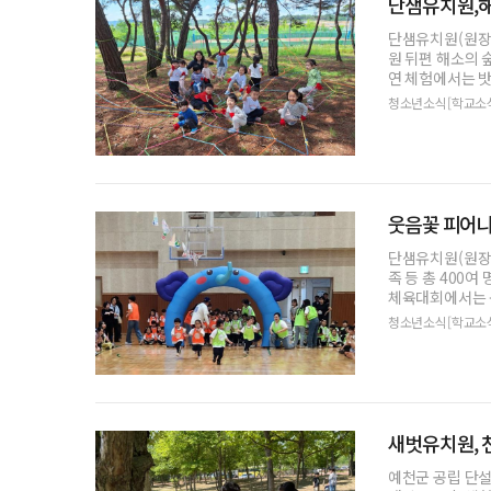
단샘유치원,해
단샘유치원(원장 서
원 뒤편 해소의 
연 체험에서는 밧
청소년소식[학교소
웃음꽃 피어나
단샘유치원(원장 서
족 등 총 400
체육대회에서는 봉
청소년소식[학교소
새벗유치원, 
예천군 공립 단설