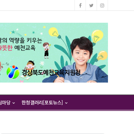
님마당
한청갤러리[포토뉴스]