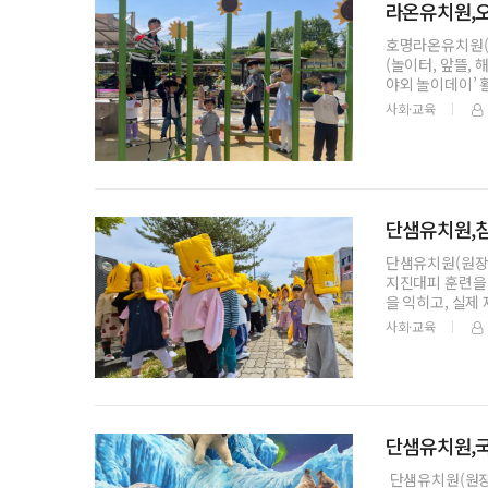
라온유치원,오
호명라온유치원(원
(놀이터, 앞뜰,
야외 놀이데이’
사회·교육
단샘유치원,침
단샘유치원(원장 서
지진대피 훈련을
을 익히고, 실제
사회·교육
단샘유치원,
단샘유치원(원장 