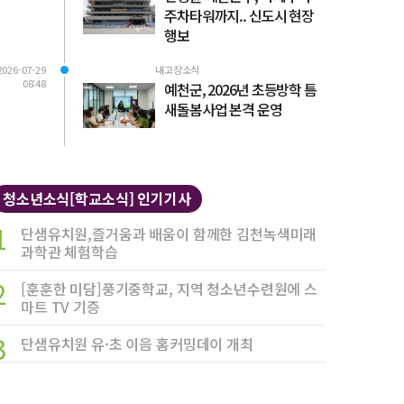
주차타워까지.. 신도시 현장
행보
2026-07-29
내고장소식
08:48
예천군, 2026년 초등방학 틈
새돌봄사업 본격 운영
청소년소식[학교소식] 인기기사
1
단샘유치원,즐거움과 배움이 함께한 김천녹색미래
과학관 체험학습
2
[훈훈한 미담]풍기중학교, 지역 청소년수련원에 스
마트 TV 기증
3
단샘유치원 유·초 이음 홈커밍데이 개최