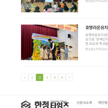
청소년소식[학교소
호명라온유치원
호명라온유치원(원
상으로 ‘장애인
한 모습과 특성을
라도
청소년소식[학교소
1
2
3
4
5
신문사소개
개인정