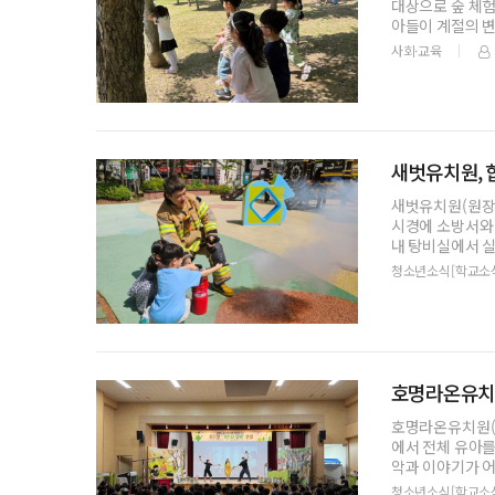
대상으로 숲 체험
아들이 계절의 
마련
사회·교육
새벗유치원, 
새벗유치원(원장 
시경에 소방서와
내 탕비실에서 
의 적극적
청소년소식[학교소
호명라온유치원
호명라온유치원(원
에서 전체 유아를
악과 이야기가 
점을
청소년소식[학교소