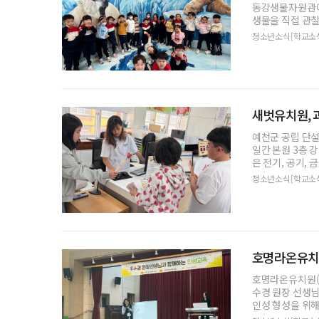
동강생물자원관에
생물을 직접 관찰
청소년소식[학교소
새벗유치원, 
예천군 공립 단설
일간 본원 3층 
은 전기, 공기,
청소년소식[학교소
호명라온유치원
호명라온유치원(원
수경 원장 선생
인성 형성을 위
들이 질서