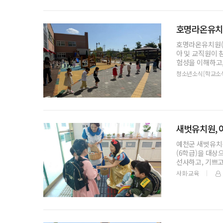
호명라온유치
호명라온유치원(원
아 및 교직원이
험성을 이해하고,
수 있도
청소년소식[학교소
새벗유치원, 
예천군 새벗유치원
(6학급)을 대
선사하고, 기쁘고
사회·교육