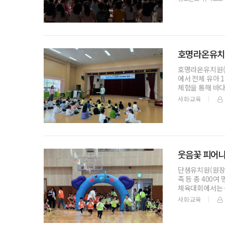
호명라온유치원
호명라온유치원(원장
에서 전체 유아 
체험을 통해 바
사회·교육
웃음꽃 피어나
단샘유치원(원장 서
족 등 총 400
체육대회에서는 봉
사회·교육