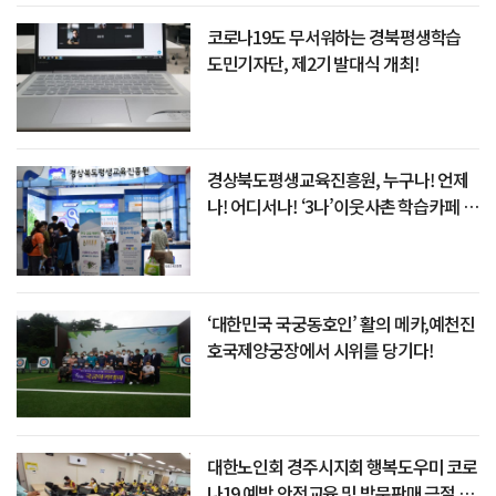
코로나19도 무서워하는 경북평생학습
도민기자단, 제2기 발대식 개최!
경상북도평생교육진흥원, 누구나! 언제
나! 어디서나! ‘3나’이웃사촌 학습카페 조
성
‘대한민국 국궁동호인’ 활의 메카,예천진
호국제양궁장에서 시위를 당기다!
대한노인회 경주시지회 행복도우미 코로
나19 예방 안전교육 및 방문판매 근절 교