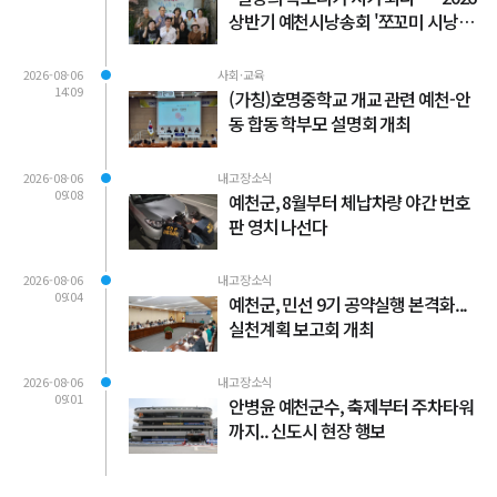
상반기 예천시낭송회 '쪼꼬미 시낭송
회' 성료
2026-08-06
사회·교육
14:09
(가칭)호명중학교 개교 관련 예천-안
동 합동 학부모 설명회 개최
2026-08-06
내고장소식
09:08
예천군, 8월부터 체납차량 야간 번호
판 영치 나선다
2026-08-06
내고장소식
09:04
예천군, 민선 9기 공약실행 본격화...
실천계획 보고회 개최
2026-08-06
내고장소식
09:01
안병윤 예천군수, 축제부터 주차타워
까지.. 신도시 현장 행보