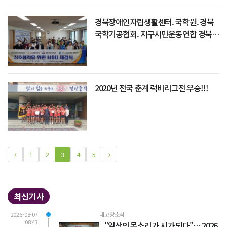
경북장애인자립생활센터. 국학원. 경북
국학기공협회. 지구시민운동연합 경북지
부 `상호협력` 업무협약 체결
2020년 전국 춘계 럭비리그전 우승!!!
1
2
3
4
5
최신기사
2026-08-07
내고장소식
08:43
"일상의 목소리가 시가 되다"… 2026