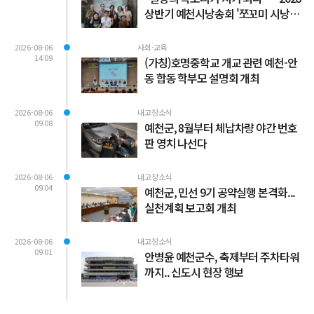
상반기 예천시낭송회 '쪼꼬미 시낭송
회' 성료
2026-08-06
사회·교육
14:09
(가칭)호명중학교 개교 관련 예천-안
동 합동 학부모 설명회 개최
2026-08-06
내고장소식
09:08
예천군, 8월부터 체납차량 야간 번호
판 영치 나선다
2026-08-06
내고장소식
09:04
예천군, 민선 9기 공약실행 본격화...
실천계획 보고회 개최
2026-08-06
내고장소식
09:01
안병윤 예천군수, 축제부터 주차타워
까지.. 신도시 현장 행보