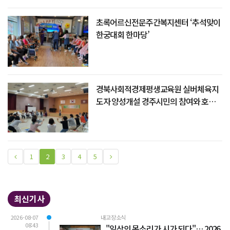
초록어르신전문주간복지센터 ‘추석맞이
한궁대회 한마당’
경북사회적경제평생교육원 실버체육지
도자 양성개설 경주시민의 참여와 호응
기대
1
2
3
4
5
최신기사
2026-08-07
내고장소식
08:43
"일상의 목소리가 시가 되다"… 2026