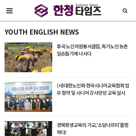
YOUTH ENGLISH NEWS
후곡 노인자원봉사클럽, 독거노인 농촌
일손돕기에 나서다
(사)대한노인회·한국시니어교육협회 업
무 협약 및 시니어 강사양성 교육 실시
경북평생교육의 가교,‘소담나르미’출범
하다!